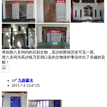
再拍曾八支祠内的石刻文物，高沙的辉煌历史可见一斑。
曾八支祠为高沙镇乃至洞口县的文物保护事业作出了卓越的贡
献！
#
10
九曲蓼水
2013-7-4 15:47:25